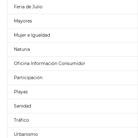
Feria de Julio
Mayores
Mujer e Igualdad
Naturia
Oficina Información Consumidor
Participación
Playas
Sanidad
Tráfico
Urbanismo