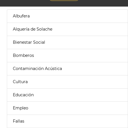
Albufera
Alquería de Solache
Bienestar Social
Bomberos
Contaminación Acústica
Cultura
Educación
Empleo
Fallas