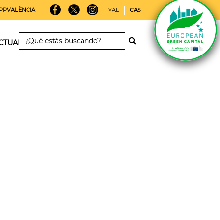
PPVALÈNCIA
VAL
CAS
CTUALIDAD