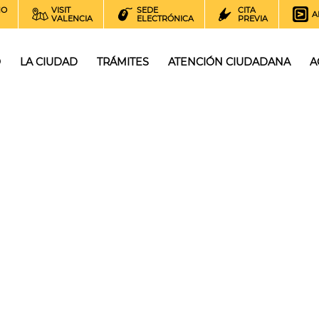
NO
VISIT
SEDE
CITA
A
VALENCIA
ELECTRÓNICA
PREVIA
O
LA CIUDAD
TRÁMITES
ATENCIÓN CIUDADANA
A