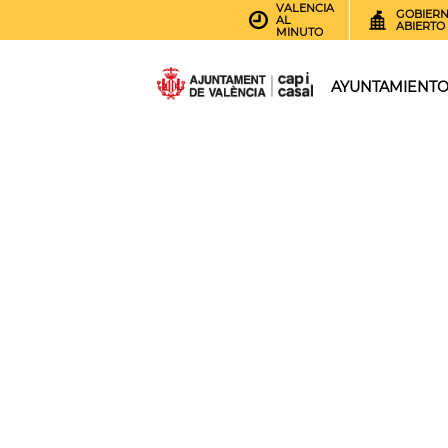
VALENCIA
GOBIER
AL
ABIERTO
MINUTO
AYUNTAMIENT