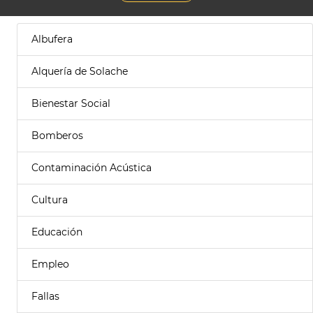
Albufera
Alquería de Solache
Bienestar Social
Bomberos
Contaminación Acústica
Cultura
Educación
Empleo
Fallas