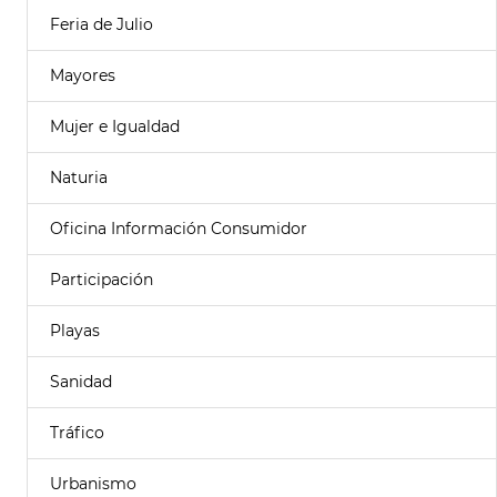
Feria de Julio
Mayores
Mujer e Igualdad
Naturia
Oficina Información Consumidor
Participación
Playas
Sanidad
Tráfico
Urbanismo