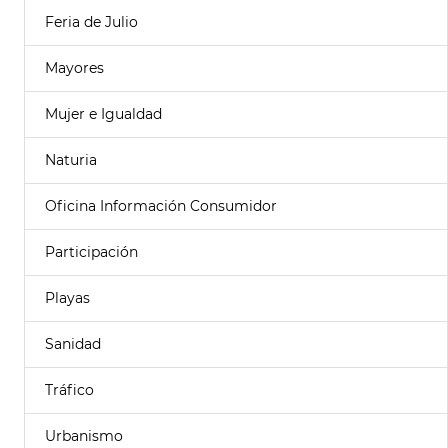
Feria de Julio
Mayores
Mujer e Igualdad
Naturia
Oficina Información Consumidor
Participación
Playas
Sanidad
Tráfico
Urbanismo