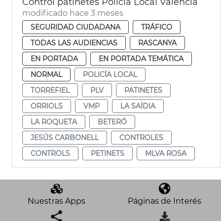
Control patinetes Policía Local València
modificado hace 3 meses
SEGURIDAD CIUDADANA
TRÁFICO
TODAS LAS AUDIENCIAS
RASCANYA
EN PORTADA
EN PORTADA TEMÁTICA
NORMAL
POLICÍA LOCAL
TORREFIEL
PLV
PATINETES
ORRIOLS
VMP
LA SAÏDIA
LA ROQUETA
BETERÓ
JESÚS CARBONELL
CONTROLES
CONTROLS
PETINETS
MLVA ROSA
Nuestras Apps
Páginas de Interés