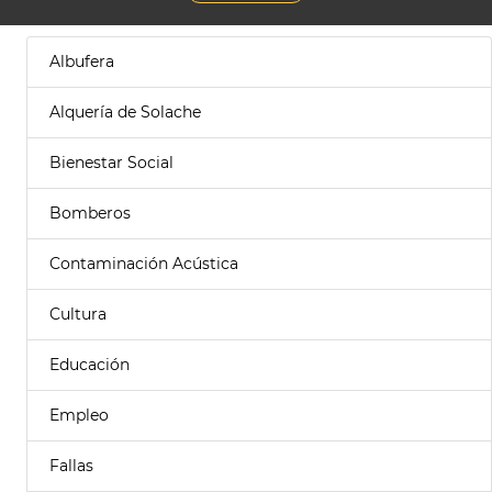
Albufera
Alquería de Solache
Bienestar Social
Bomberos
Contaminación Acústica
Cultura
Educación
Empleo
Fallas