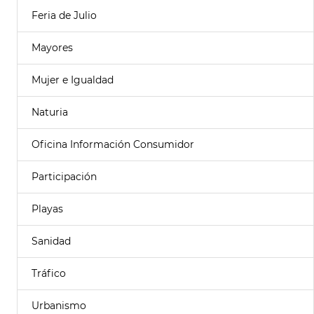
Feria de Julio
Mayores
Mujer e Igualdad
Naturia
Oficina Información Consumidor
Participación
Playas
Sanidad
Tráfico
Urbanismo