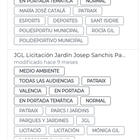
EN PORTADA TEMÁTICA
NORMAL
MARÍA JOSÉ CATALÁ
PATRAIX
ESPORTS
DEPORTES
SANT ISIDRE
POLIESPORTIU MUNICIPAL
ROCÍA GIL
POLIDEPORTIVO MUNICIPAL
JGL Licitación Jardín Josep Sanchis Patraix
modificado hace 9 meses
MEDIO AMBIENTE
TODAS LAS AUDIENCIAS
PATRAIX
VALENCIA
EN PORTADA
EN PORTADA TEMÁTICA
NORMAL
PATRAIX
PARCS I JARDINS
PARQUES Y JARDINES
JGL
LICITACIÓ
LICITACIÓN
MÓNICA GIL