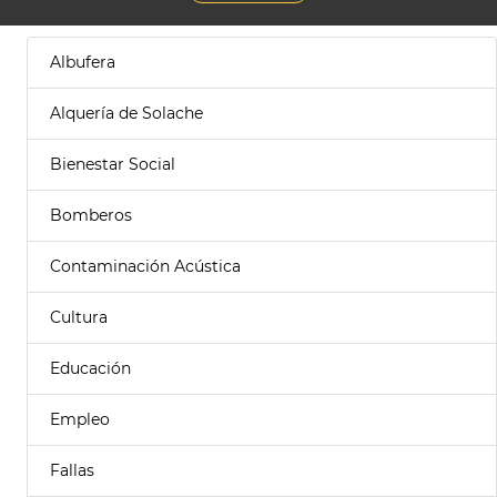
Albufera
Alquería de Solache
Bienestar Social
Bomberos
Contaminación Acústica
Cultura
Educación
Empleo
Fallas