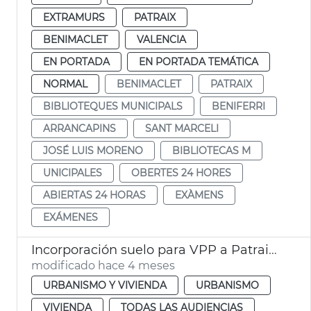
EXTRAMURS
PATRAIX
BENIMACLET
VALENCIA
EN PORTADA
EN PORTADA TEMÁTICA
NORMAL
BENIMACLET
PATRAIX
BIBLIOTEQUES MUNICIPALS
BENIFERRI
ARRANCAPINS
SANT MARCELI
JOSÉ LUIS MORENO
BIBLIOTECAS M
UNICIPALES
OBERTES 24 HORES
ABIERTAS 24 HORAS
EXÀMENS
EXÁMENES
Incorporación suelo para VPP a Patraix. València
modificado hace 4 meses
URBANISMO Y VIVIENDA
URBANISMO
VIVIENDA
TODAS LAS AUDIENCIAS