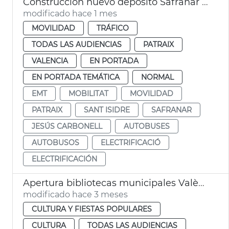
Construcción nuevo depósito Safranar EMT València
modificado hace 1 mes
MOVILIDAD
TRÁFICO
TODAS LAS AUDIENCIAS
PATRAIX
VALENCIA
EN PORTADA
EN PORTADA TEMÁTICA
NORMAL
EMT
MOBILITAT
MOVILIDAD
PATRAIX
SANT ISIDRE
SAFRANAR
JESÚS CARBONELL
AUTOBUSES
AUTOBUSOS
ELECTRIFICACIÓ
ELECTRIFICACIÓN
Apertura bibliotecas municipales València 24 horas por exámenes
modificado hace 3 meses
CULTURA Y FIESTAS POPULARES
CULTURA
TODAS LAS AUDIENCIAS