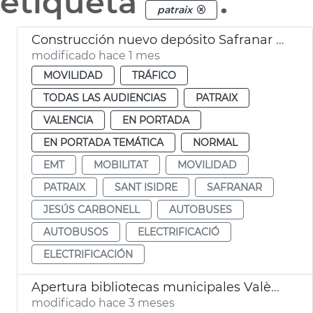
etiqueta
.
patraix
Construcción nuevo depósito Safranar EMT València
modificado hace 1 mes
MOVILIDAD
TRÁFICO
TODAS LAS AUDIENCIAS
PATRAIX
VALENCIA
EN PORTADA
EN PORTADA TEMÁTICA
NORMAL
EMT
MOBILITAT
MOVILIDAD
PATRAIX
SANT ISIDRE
SAFRANAR
JESÚS CARBONELL
AUTOBUSES
AUTOBUSOS
ELECTRIFICACIÓ
ELECTRIFICACIÓN
Apertura bibliotecas municipales València 24 horas por exámenes
modificado hace 3 meses