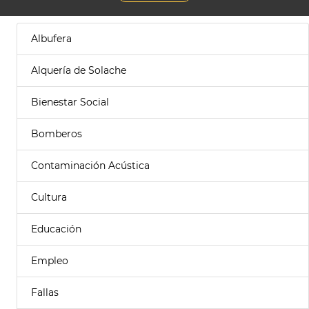
Albufera
Alquería de Solache
Bienestar Social
Bomberos
Contaminación Acústica
Cultura
Educación
Empleo
Fallas