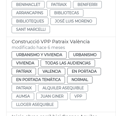
BENIMACLET
PATRAIX
BENIFERRI
ARRANCAPINS
BIBLIOTECAS
BIBLIOTEQUES
JOSÉ LUIS MORENO
SANT MARCELLI
Construcció VPP Patraix València
modificado hace 6 meses
URBANISMO Y VIVIENDA
URBANISMO
VIVIENDA
TODAS LAS AUDIENCIAS
PATRAIX
VALENCIA
EN PORTADA
EN PORTADA TEMÁTICA
NORMAL
PATRAIX
ALQUILER ASEQUIBLE
AUMSA
JUAN GINER
VPP
LLOGER ASEQUIBLE