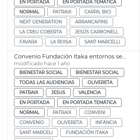
EN PORTADA
EN PORTADA TEMÁTICA
NORMAL
PATRAIX
CARRIL BICI
NEXT GENERATION
ARRANCAPINS
LA CREU COBERTA
JESÚS CARBONELL
FAVARA
LA ROISA
SANT MARCELLI
Convenio Fundación Itaka entornos seguros infancia
modificado hace 1 año
BIENESTAR SOCIAL
BIENESTAR SOCIAL
TODAS LAS AUDIENCIAS
OLIVERETA
PATRAIX
JESUS
VALENCIA
EN PORTADA
EN PORTADA TEMÁTICA
NORMAL
PATRAIX
CONVENI
CONVENIO
OLIVERETA
INFÀNCIA
SANT MARCELI
FUNDACIÓN ITAKA