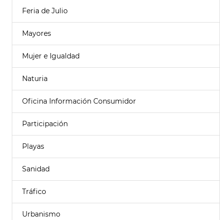
Feria de Julio
Mayores
Mujer e Igualdad
Naturia
Oficina Información Consumidor
Participación
Playas
Sanidad
Tráfico
Urbanismo