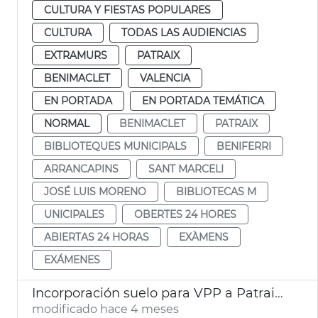
CULTURA Y FIESTAS POPULARES
CULTURA
TODAS LAS AUDIENCIAS
EXTRAMURS
PATRAIX
BENIMACLET
VALENCIA
EN PORTADA
EN PORTADA TEMÁTICA
NORMAL
BENIMACLET
PATRAIX
BIBLIOTEQUES MUNICIPALS
BENIFERRI
ARRANCAPINS
SANT MARCELI
JOSÉ LUIS MORENO
BIBLIOTECAS M
UNICIPALES
OBERTES 24 HORES
ABIERTAS 24 HORAS
EXÀMENS
EXÁMENES
Incorporación suelo para VPP a Patraix. València
modificado hace 4 meses