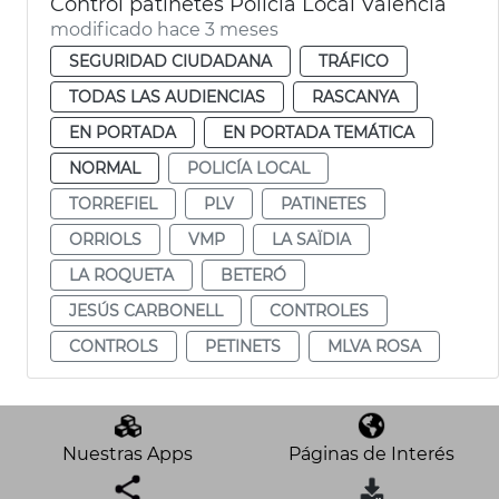
Control patinetes Policía Local València
modificado hace 3 meses
SEGURIDAD CIUDADANA
TRÁFICO
TODAS LAS AUDIENCIAS
RASCANYA
EN PORTADA
EN PORTADA TEMÁTICA
NORMAL
POLICÍA LOCAL
TORREFIEL
PLV
PATINETES
ORRIOLS
VMP
LA SAÏDIA
LA ROQUETA
BETERÓ
JESÚS CARBONELL
CONTROLES
CONTROLS
PETINETS
MLVA ROSA
Nuestras Apps
Páginas de Interés