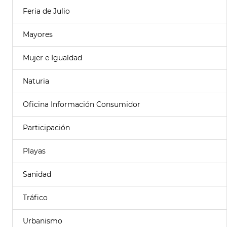
Feria de Julio
Mayores
Mujer e Igualdad
Naturia
Oficina Información Consumidor
Participación
Playas
Sanidad
Tráfico
Urbanismo