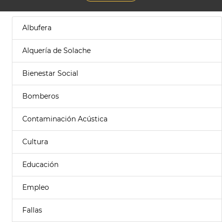
Albufera
Alquería de Solache
Bienestar Social
Bomberos
Contaminación Acústica
Cultura
Educación
Empleo
Fallas