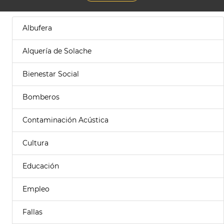
Albufera
Alquería de Solache
Bienestar Social
Bomberos
Contaminación Acústica
Cultura
Educación
Empleo
Fallas