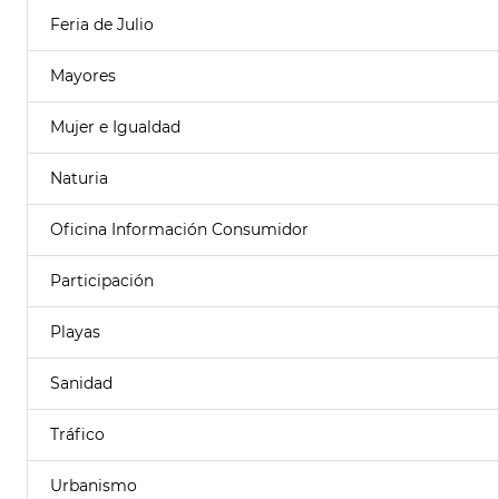
Feria de Julio
Mayores
Mujer e Igualdad
Naturia
Oficina Información Consumidor
Participación
Playas
Sanidad
Tráfico
Urbanismo