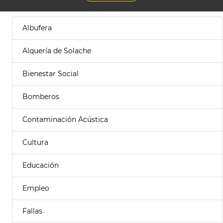
Albufera
Alquería de Solache
Bienestar Social
Bomberos
Contaminación Acústica
Cultura
Educación
Empleo
Fallas