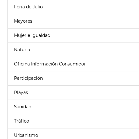
Feria de Julio
Mayores
Mujer e Igualdad
Naturia
Oficina Información Consumidor
Participación
Playas
Sanidad
Tráfico
Urbanismo