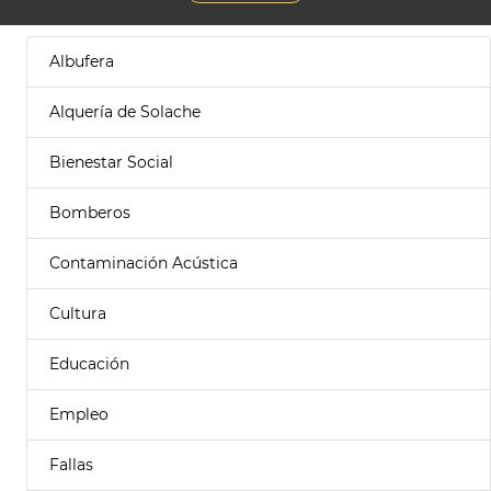
Albufera
Alquería de Solache
Bienestar Social
Bomberos
Contaminación Acústica
Cultura
Educación
Empleo
Fallas