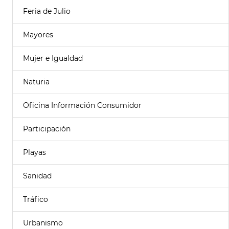
Feria de Julio
Mayores
Mujer e Igualdad
Naturia
Oficina Información Consumidor
Participación
Playas
Sanidad
Tráfico
Urbanismo