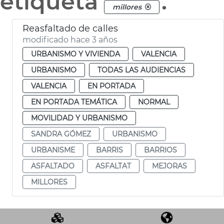
etiqueta
.
millores
Reasfaltado de calles
modificado hace 3 años
URBANISMO Y VIVIENDA
VALENCIA
URBANISMO
TODAS LAS AUDIENCIAS
VALENCIA
EN PORTADA
EN PORTADA TEMÁTICA
NORMAL
MOVILIDAD Y URBANISMO
SANDRA GÓMEZ
URBANISMO
URBANISME
BARRIS
BARRIOS
ASFALTADO
ASFALTAT
MEJORAS
MILLORES