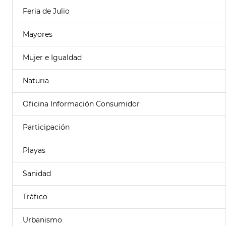
Feria de Julio
Mayores
Mujer e Igualdad
Naturia
Oficina Información Consumidor
Participación
Playas
Sanidad
Tráfico
Urbanismo