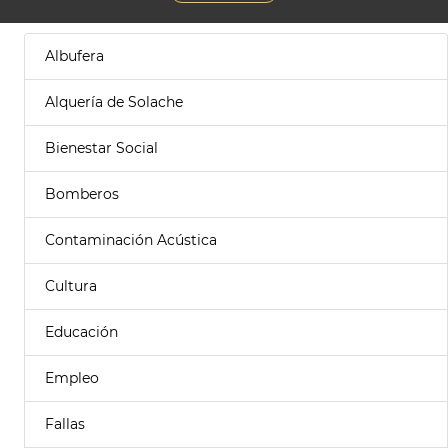
Albufera
Alquería de Solache
Bienestar Social
Bomberos
Contaminación Acústica
Cultura
Educación
Empleo
Fallas