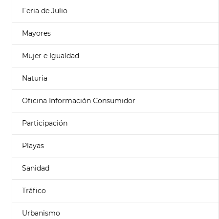
Feria de Julio
Mayores
Mujer e Igualdad
Naturia
Oficina Información Consumidor
Participación
Playas
Sanidad
Tráfico
Urbanismo