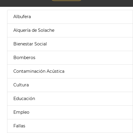
Albufera
Alquería de Solache
Bienestar Social
Bomberos
Contaminación Acústica
Cultura
Educación
Empleo
Fallas