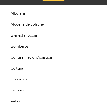
Albufera
Alquería de Solache
Bienestar Social
Bomberos
Contaminación Acústica
Cultura
Educación
Empleo
Fallas