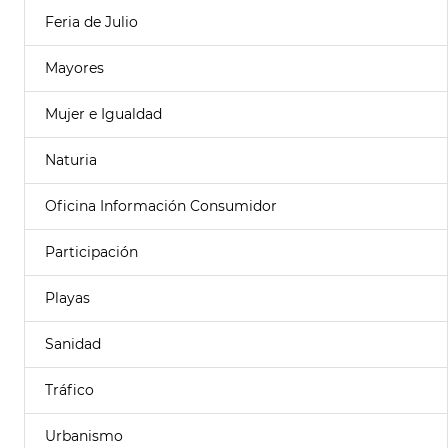
Feria de Julio
Mayores
Mujer e Igualdad
Naturia
Oficina Información Consumidor
Participación
Playas
Sanidad
Tráfico
Urbanismo