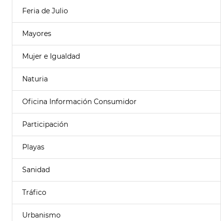
Feria de Julio
Mayores
Mujer e Igualdad
Naturia
Oficina Información Consumidor
Participación
Playas
Sanidad
Tráfico
Urbanismo