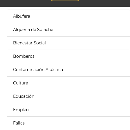
Albufera
Alquería de Solache
Bienestar Social
Bomberos
Contaminación Acústica
Cultura
Educación
Empleo
Fallas