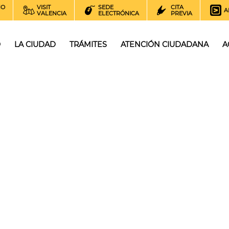
NO
VISIT
SEDE
CITA
A
VALENCIA
ELECTRÓNICA
PREVIA
O
LA CIUDAD
TRÁMITES
ATENCIÓN CIUDADANA
A