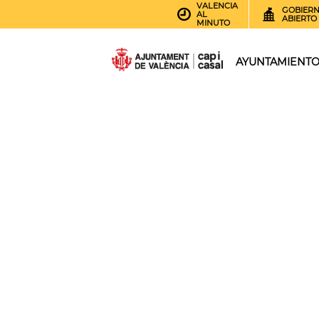
VALENCIA
GOBIER
AL
ABIERTO
MINUTO
AYUNTAMIENT