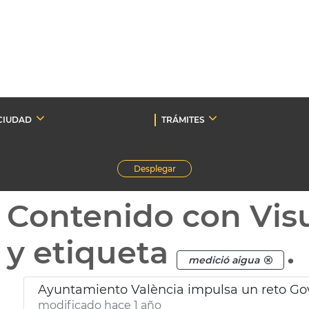
CIUDAD
TRÁMITES
Desplegar
Contenido con Vis
y etiqueta
.
medició aigua
Ayuntamiento València impulsa un reto Gov
modificado hace 1 año