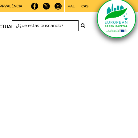
PPVALÈNCIA
VAL
CAS
CTUALIDAD