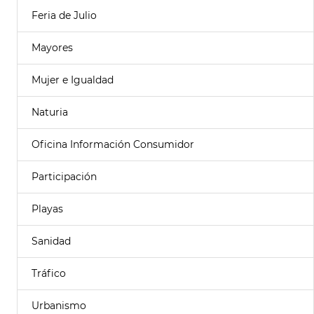
Feria de Julio
Mayores
Mujer e Igualdad
Naturia
Oficina Información Consumidor
Participación
Playas
Sanidad
Tráfico
Urbanismo