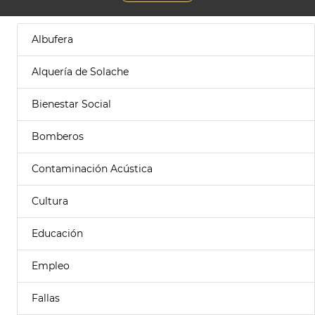
Albufera
Alquería de Solache
Bienestar Social
Bomberos
Contaminación Acústica
Cultura
Educación
Empleo
Fallas