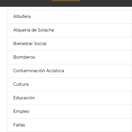
Albufera
Alquería de Solache
Bienestar Social
Bomberos
Contaminación Acústica
Cultura
Educación
Empleo
Fallas