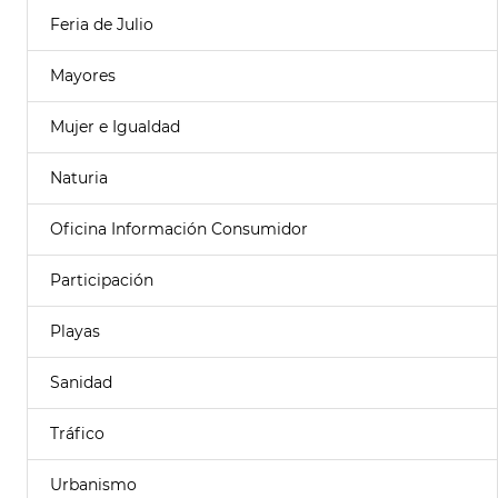
Feria de Julio
Mayores
Mujer e Igualdad
Naturia
Oficina Información Consumidor
Participación
Playas
Sanidad
Tráfico
Urbanismo