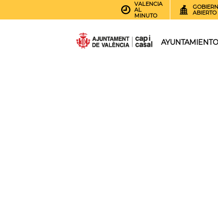
VALENCIA
GOBIER
AL
ABIERTO
MINUTO
AYUNTAMIENT