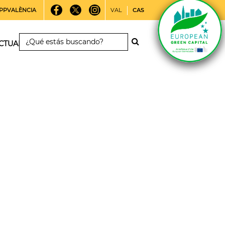
PPVALÈNCIA
VAL
CAS
CTUALIDAD