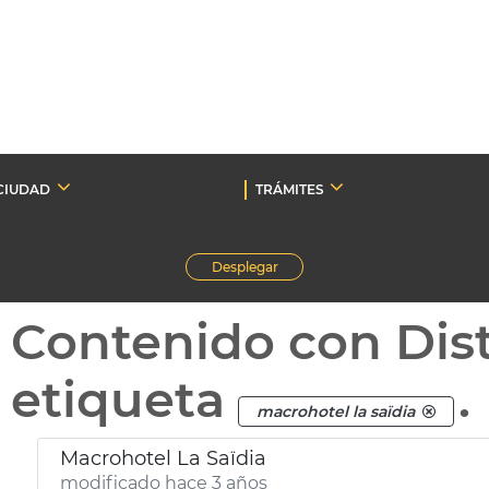
CIUDAD
TRÁMITES
Desplegar
Contenido con Dist
etiqueta
.
macrohotel la saïdia
Macrohotel La Saïdia
modificado hace 3 años