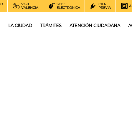
NO
VISIT
SEDE
CITA
A
VALENCIA
ELECTRÓNICA
PREVIA
O
LA CIUDAD
TRÁMITES
ATENCIÓN CIUDADANA
A