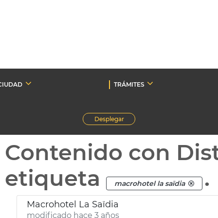
CIUDAD
TRÁMITES
Desplegar
Contenido con Dist
etiqueta
.
macrohotel la saïdia
Macrohotel La Saïdia
modificado hace 3 años