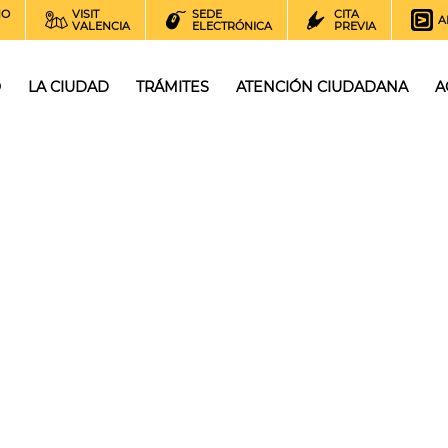
NO
VISIT
SEDE
CITA
A
VALENCIA
ELECTRÓNICA
PREVIA
O
LA CIUDAD
TRÁMITES
ATENCIÓN CIUDADANA
A