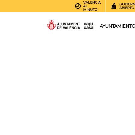
VALENCIA
GOBIER
AL
ABIERTO
MINUTO
AYUNTAMIENT