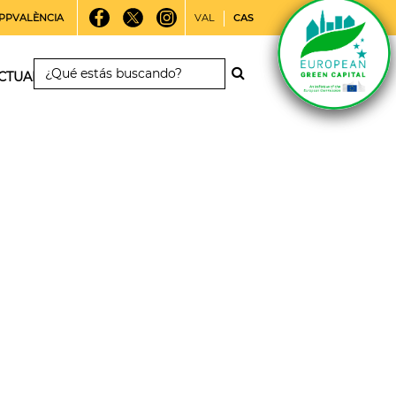
PPVALÈNCIA
VAL
CAS
CTUALIDAD