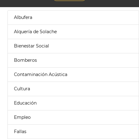
Albufera
Alquería de Solache
Bienestar Social
Bomberos
Contaminación Acústica
Cultura
Educación
Empleo
Fallas