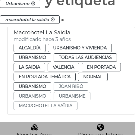
y etiqueta
Urbanismo
.
macrohotel la saïdia
Macrohotel La Saïdia
modificado hace 3 años
ALCALDÍA
URBANISMO Y VIVIENDA
URBANISMO
TODAS LAS AUDIENCIAS
LA SAIDIA
VALENCIA
EN PORTADA
EN PORTADA TEMÁTICA
NORMAL
URBANISMO
JOAN RIBÓ
URBANISMO
URBANISME
MACROHOTEL LA SAÏDIA
Nuestras Apps
Páginas de Interés