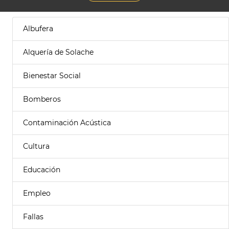
Albufera
Alquería de Solache
Bienestar Social
Bomberos
Contaminación Acústica
Cultura
Educación
Empleo
Fallas