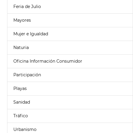
Feria de Julio
Mayores
Mujer e Igualdad
Naturia
Oficina Información Consumidor
Participación
Playas
Sanidad
Tráfico
Urbanismo