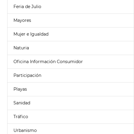
Feria de Julio
Mayores
Mujer e Igualdad
Naturia
Oficina Información Consumidor
Participación
Playas
Sanidad
Tráfico
Urbanismo