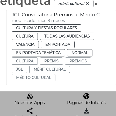
etiqueta
.
mèrit cultural
JGL Convocatoria Premios al Mérito Cultural "Ciutat de València"
modificado hace 9 meses
CULTURA Y FIESTAS POPULARES
CULTURA
TODAS LAS AUDIENCIAS
VALENCIA
EN PORTADA
EN PORTADA TEMÁTICA
NORMAL
CULTURA
PREMIS
PREMIOS
JGL
MÈRIT CULTURAL
MÉRITO CULTURAL
Nuestras Apps
Páginas de Interés