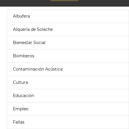
Albufera
Alquería de Solache
Bienestar Social
Bomberos
Contaminación Acústica
Cultura
Educación
Empleo
Fallas