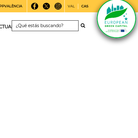
PPVALÈNCIA
VAL
CAS
CTUALIDAD