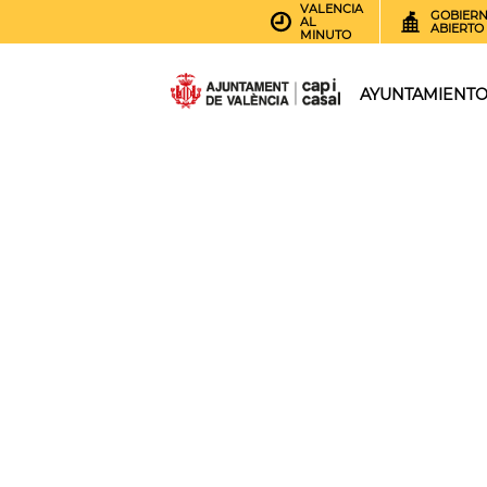
VALENCIA
GOBIER
AL
ABIERTO
MINUTO
AYUNTAMIENT