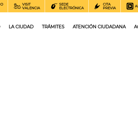
NO
VISIT
SEDE
CITA
A
VALENCIA
ELECTRÓNICA
PREVIA
O
LA CIUDAD
TRÁMITES
ATENCIÓN CIUDADANA
A