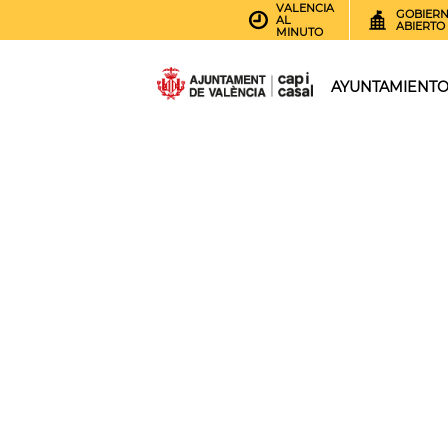
VALENCIA
GOBIER
AL
ABIERTO
MINUTO
AYUNTAMIENT