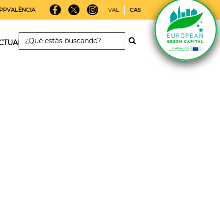
PPVALÈNCIA
VAL
CAS
CTUALIDAD