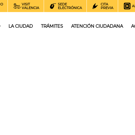
NO
VISIT
SEDE
CITA
A
VALENCIA
ELECTRÓNICA
PREVIA
O
LA CIUDAD
TRÁMITES
ATENCIÓN CIUDADANA
A