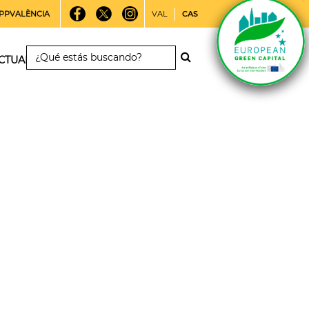
PPVALÈNCIA
VAL
CAS
CTUALIDAD