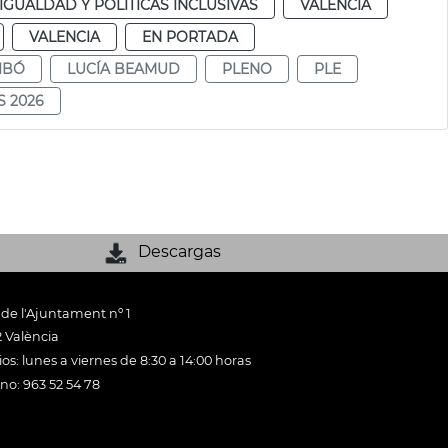
IGUALDAD Y POLÍTICAS INCLUSIVAS
VALENCIA
VALENCIA
EN PORTADA
IBÓ
LUCÍA BEAMUD
PLENO
PLE
S 2026
Descargas
 de l'Ajuntament nº 1
 València
os: lunes a viernes de 8:30 a 14:00 horas
ono: 963 52 54 78