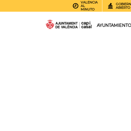
VALENCIA
GOBIER
AL
ABIERTO
MINUTO
AYUNTAMIENT