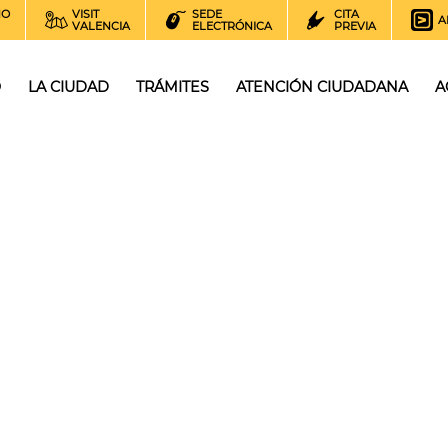
NO
VISIT
SEDE
CITA
A
VALENCIA
ELECTRÓNICA
PREVIA
O
LA CIUDAD
TRÁMITES
ATENCIÓN CIUDADANA
A