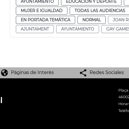
AYUNTAMIENTO
EDUCACIÓN Y DEPORTE
MUJER E IGUALDAD
TODAS LAS AUDIENCIAS
EN PORTADA TEMÁTICA
NORMAL
JOAN R
AJUNTAMENT
AYUNTAMIENTO
GAY GAME
Páginas de Interés
Redes Sociales
Plaça
46002
Horari
Teléf