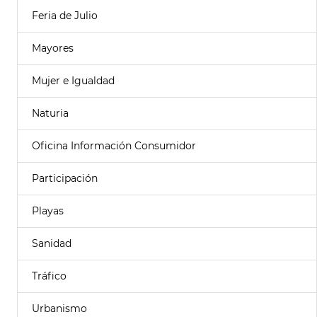
Feria de Julio
Mayores
Mujer e Igualdad
Naturia
Oficina Información Consumidor
Participación
Playas
Sanidad
Tráfico
Urbanismo