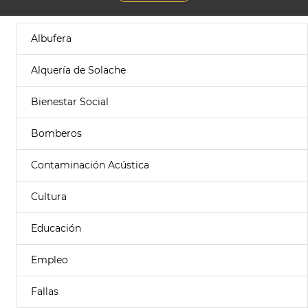
Albufera
Alquería de Solache
Bienestar Social
Bomberos
Contaminación Acústica
Cultura
Educación
Empleo
Fallas