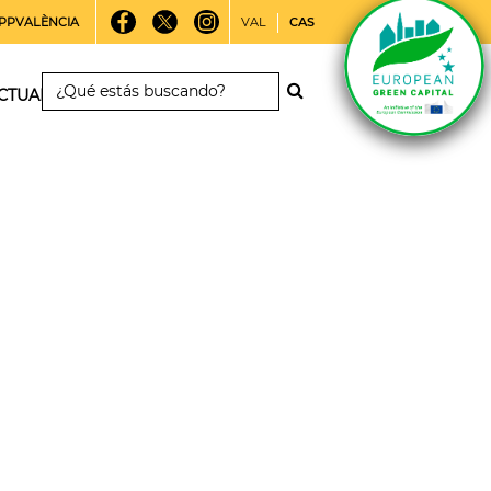
PPVALÈNCIA
VAL
CAS
CTUALIDAD