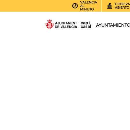
VALENCIA
GOBIER
AL
ABIERTO
MINUTO
AYUNTAMIENT