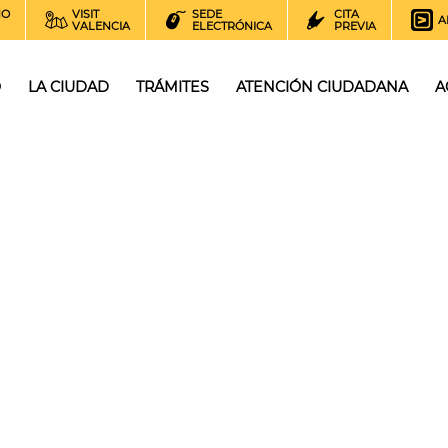
NO
VISIT
SEDE
CITA
A
VALENCIA
ELECTRÓNICA
PREVIA
O
LA CIUDAD
TRÁMITES
ATENCIÓN CIUDADANA
A