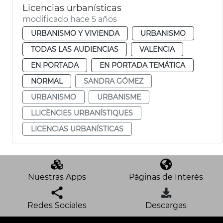
Licencias urbanísticas
modificado hace 5 años
URBANISMO Y VIVIENDA
URBANISMO
TODAS LAS AUDIENCIAS
VALENCIA
EN PORTADA
EN PORTADA TEMÁTICA
NORMAL
SANDRA GÓMEZ
URBANISMO
URBANISME
LLICÈNCIES URBANÍSTIQUES
LICENCIAS URBANÍSTICAS
Nuestras Apps
Páginas de Interés
Redes Sociales
Descargas