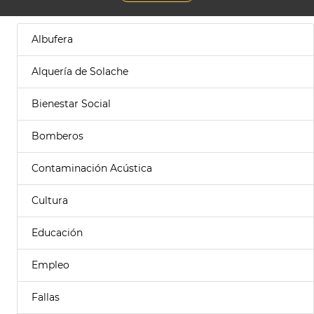
Albufera
Alquería de Solache
Bienestar Social
Bomberos
Contaminación Acústica
Cultura
Educación
Empleo
Fallas