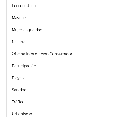
Feria de Julio
Mayores
Mujer e Igualdad
Naturia
Oficina Información Consumidor
Participación
Playas
Sanidad
Tráfico
Urbanismo