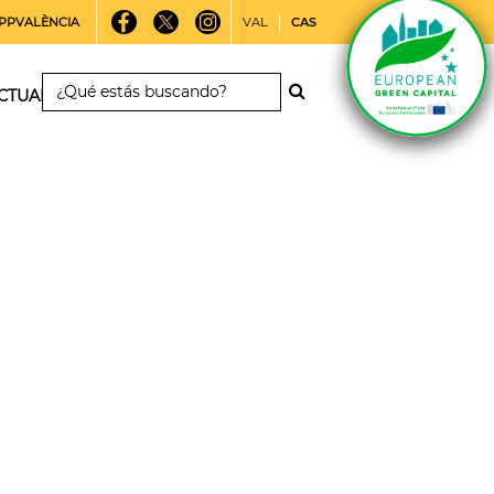
PPVALÈNCIA
VAL
CAS
CTUALIDAD