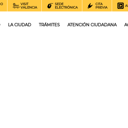
NO
VISIT
SEDE
CITA
A
VALENCIA
ELECTRÓNICA
PREVIA
O
LA CIUDAD
TRÁMITES
ATENCIÓN CIUDADANA
A