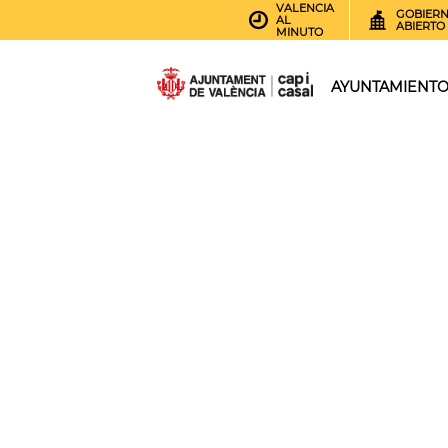
VALENCIA
GOBIER
AL
ABIERTO
MINUTO
AYUNTAMIENT