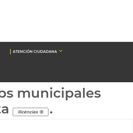
ATENCIÓN CIUDADANA
bs municipales
ta
.
llicències