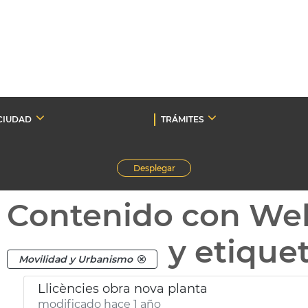
CIUDAD
TRÁMITES
Desplegar
Contenido con We
y etique
Movilidad y Urbanismo
Llicències obra nova planta
modificado hace 1 año