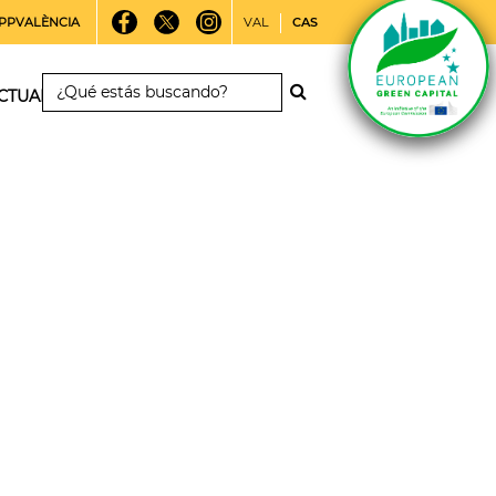
PPVALÈNCIA
VAL
CAS
CTUALIDAD