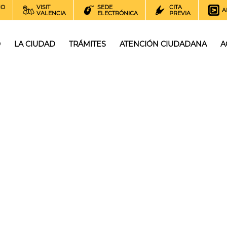
NO
VISIT
SEDE
CITA
A
VALENCIA
ELECTRÓNICA
PREVIA
O
LA CIUDAD
TRÁMITES
ATENCIÓN CIUDADANA
A