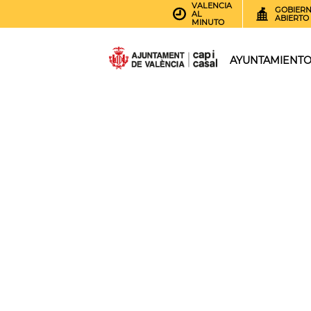
VALENCIA
GOBIER
AL
ABIERTO
MINUTO
AYUNTAMIENT