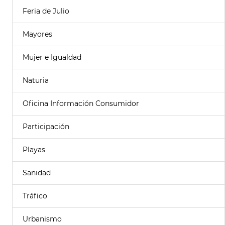
Feria de Julio
Mayores
Mujer e Igualdad
Naturia
Oficina Información Consumidor
Participación
Playas
Sanidad
Tráfico
Urbanismo