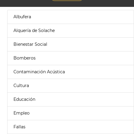
Albufera
Alquería de Solache
Bienestar Social
Bomberos
Contaminación Acústica
Cultura
Educación
Empleo
Fallas