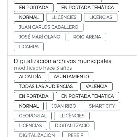
EN PORTADA
EN PORTADA TEMÁTICA
NORMAL
LLICÈNCIES
LICENCIAS
JUAN CARLOS CABALLERO
JOSÉ MARÍ OLANO
ROIG ARENA
LICAMPA
Digitalización archivos municipales
modificado hace 3 años
ALCALDÍA
AYUNTAMIENTO
TODAS LAS AUDIENCIAS
VALENCIA
EN PORTADA
EN PORTADA TEMÁTICA
NORMAL
JOAN RIBÓ
SMART CITY
GEOPORTAL
LLICÈNCIES
LICENCIAS
DIGITALITZACIÓ
DIGITALIZACIÓN
PERE F