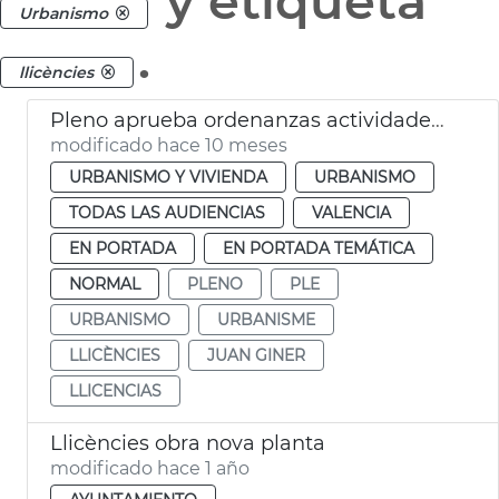
y etiqueta
Urbanismo
.
llicències
Pleno aprueba ordenanzas actividades zanjas València
modificado hace 10 meses
URBANISMO Y VIVIENDA
URBANISMO
TODAS LAS AUDIENCIAS
VALENCIA
EN PORTADA
EN PORTADA TEMÁTICA
NORMAL
PLENO
PLE
URBANISMO
URBANISME
LLICÈNCIES
JUAN GINER
LLICENCIAS
Llicències obra nova planta
modificado hace 1 año