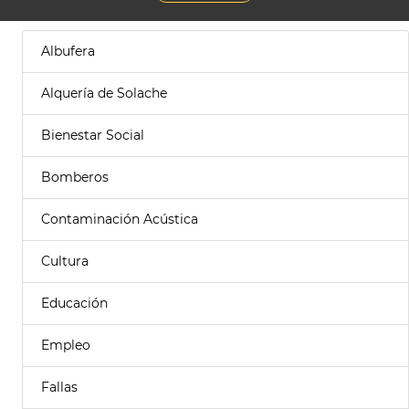
Albufera
Alquería de Solache
Bienestar Social
Bomberos
Contaminación Acústica
Cultura
Educación
Empleo
Fallas