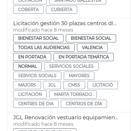
LICITACIÓN
SANTIAGO BALLESTER
COBERTA
CUBIERTA
Licitación gestión 30 plazas centros día titularidad privada
modificado hace 8 meses
BIENESTAR SOCIAL
BIENESTAR SOCIAL
TODAS LAS AUDIENCIAS
VALENCIA
EN PORTADA
EN PORTADA TEMÁTICA
NORMAL
SERVICIOS SOCIALES
SERVICIS SOCIALS
MAYORES
MAJORS
JGL
CMSS
LICITACIÓ
LICITACIÓN
MARTA TORRADO
CENTRES DE DIA
CENTROS DE DÍA
JGL Renovación vestuario equipamiento Bomberos València
modificado hace 8 meses