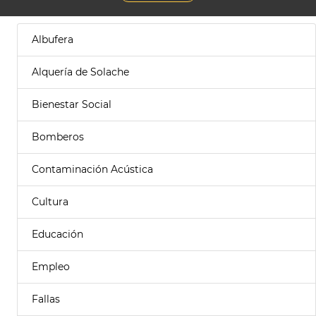
Albufera
Alquería de Solache
Bienestar Social
Bomberos
Contaminación Acústica
Cultura
Educación
Empleo
Fallas