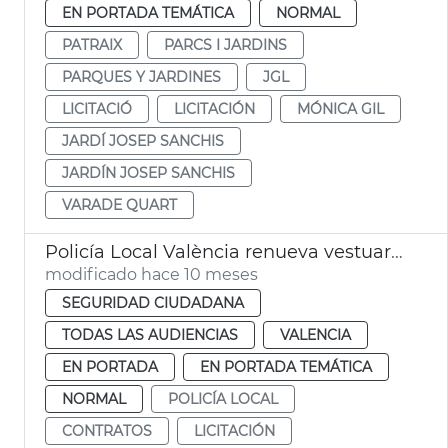
EN PORTADA TEMÁTICA
NORMAL
PATRAIX
PARCS I JARDINS
PARQUES Y JARDINES
JGL
LICITACIÓ
LICITACIÓN
MÓNICA GIL
JARDÍ JOSEP SANCHIS
JARDÍN JOSEP SANCHIS
VARADE QUART
Policía Local València renueva vestuario de gala
modificado hace 10 meses
SEGURIDAD CIUDADANA
TODAS LAS AUDIENCIAS
VALENCIA
EN PORTADA
EN PORTADA TEMÁTICA
NORMAL
POLICÍA LOCAL
CONTRATOS
LICITACIÓN