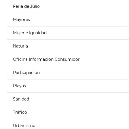
Feria de Julio
Mayores
Mujer e Igualdad
Naturia
Oficina Información Consumidor
Participación
Playas
Sanidad
Tráfico
Urbanismo