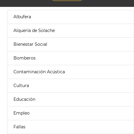
Albufera
Alquería de Solache
Bienestar Social
Bomberos
Contaminación Acústica
Cultura
Educación
Empleo
Fallas