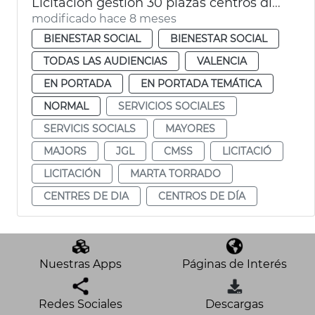
Licitación gestión 30 plazas centros día titularidad privada
modificado hace 8 meses
BIENESTAR SOCIAL
BIENESTAR SOCIAL
TODAS LAS AUDIENCIAS
VALENCIA
EN PORTADA
EN PORTADA TEMÁTICA
NORMAL
SERVICIOS SOCIALES
SERVICIS SOCIALS
MAYORES
MAJORS
JGL
CMSS
LICITACIÓ
LICITACIÓN
MARTA TORRADO
CENTRES DE DIA
CENTROS DE DÍA
Nuestras Apps
Páginas de Interés
Redes Sociales
Descargas