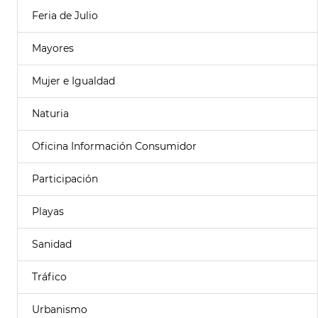
Feria de Julio
Mayores
Mujer e Igualdad
Naturia
Oficina Información Consumidor
Participación
Playas
Sanidad
Tráfico
Urbanismo