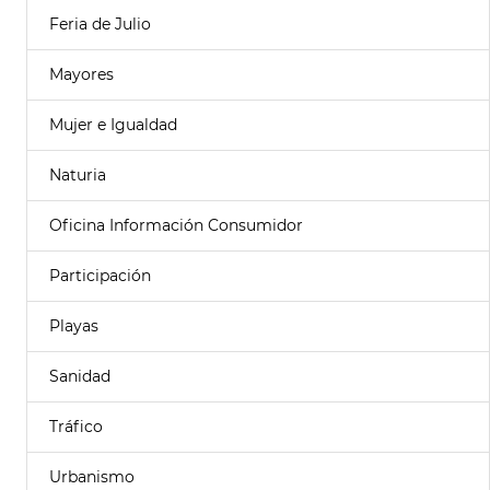
Feria de Julio
Mayores
Mujer e Igualdad
Naturia
Oficina Información Consumidor
Participación
Playas
Sanidad
Tráfico
Urbanismo