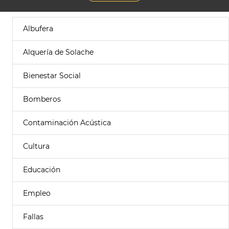
Albufera
Alquería de Solache
Bienestar Social
Bomberos
Contaminación Acústica
Cultura
Educación
Empleo
Fallas