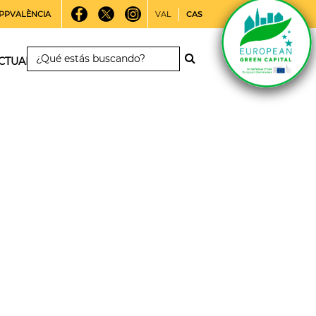
PPVALÈNCIA
VAL
CAS
CTUALIDAD