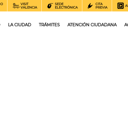
NO
VISIT
SEDE
CITA
A
VALENCIA
ELECTRÓNICA
PREVIA
O
LA CIUDAD
TRÁMITES
ATENCIÓN CIUDADANA
A