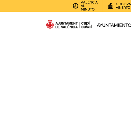
VALENCIA
GOBIER
AL
ABIERTO
MINUTO
AYUNTAMIENT