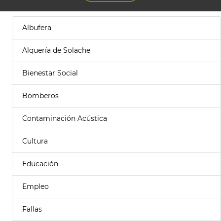
Albufera
Alquería de Solache
Bienestar Social
Bomberos
Contaminación Acústica
Cultura
Educación
Empleo
Fallas