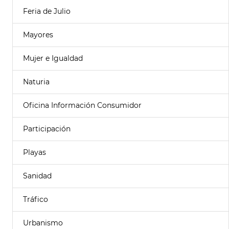
Feria de Julio
Mayores
Mujer e Igualdad
Naturia
Oficina Información Consumidor
Participación
Playas
Sanidad
Tráfico
Urbanismo