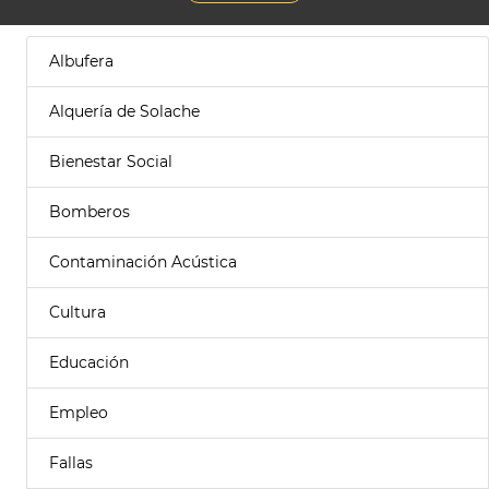
Albufera
Alquería de Solache
Bienestar Social
Bomberos
Contaminación Acústica
Cultura
Educación
Empleo
Fallas