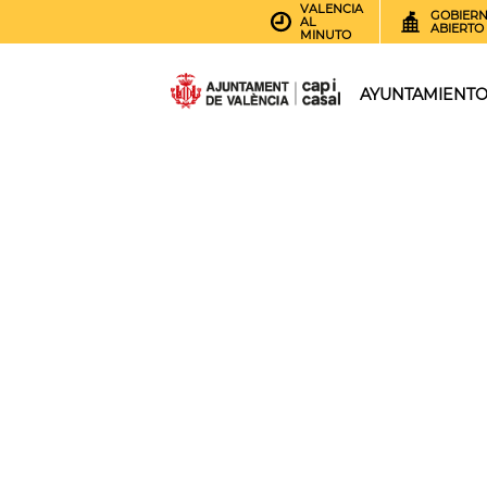
VALENCIA
GOBIER
AL
ABIERTO
MINUTO
AYUNTAMIENT