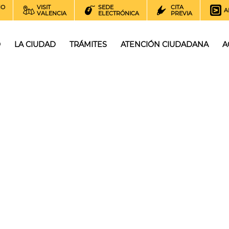
NO
VISIT
SEDE
CITA
A
VALENCIA
ELECTRÓNICA
PREVIA
O
LA CIUDAD
TRÁMITES
ATENCIÓN CIUDADANA
A