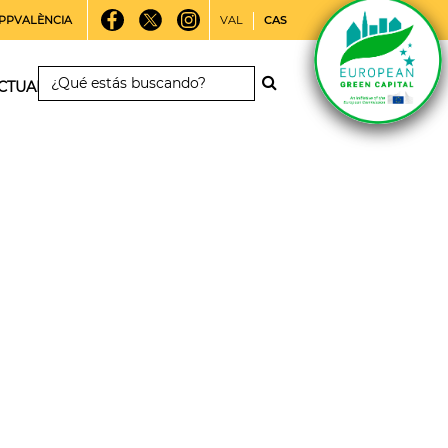
PPVALÈNCIA
VAL
CAS
CTUALIDAD