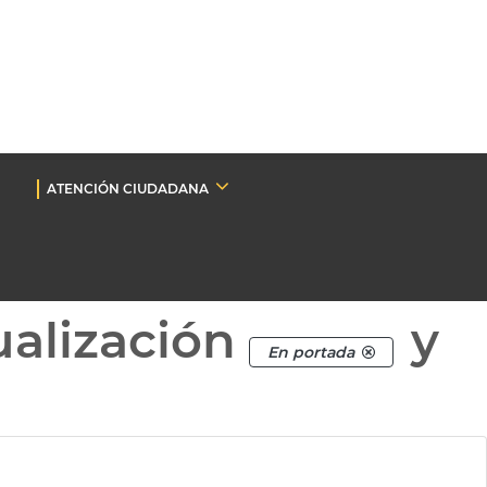
ATENCIÓN CIUDADANA
ualización
y
En portada