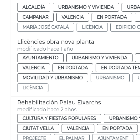
ALCALDÍA
URBANISMO Y VIVIENDA
URBA
CAMPANAR
VALENCIA
EN PORTADA
MARÍA JOSÉ CATALÁ
LICÈNCIA
EDIFICIO
Llicències obra nova planta
modificado hace 1 año
AYUNTAMIENTO
URBANISMO Y VIVIENDA
VALENCIA
EN PORTADA
EN PORTADA TE
MOVILIDAD Y URBANISMO
URBANISMO
LICÈNCIA
Rehabilitación Palau Eixarchs
modificado hace 2 años
CULTURA Y FIESTAS POPULARES
URBANISMO Y
CIUTAT VELLA
VALENCIA
EN PORTADA
PROJECTE
EL PALMAR
AJUNTAMENT