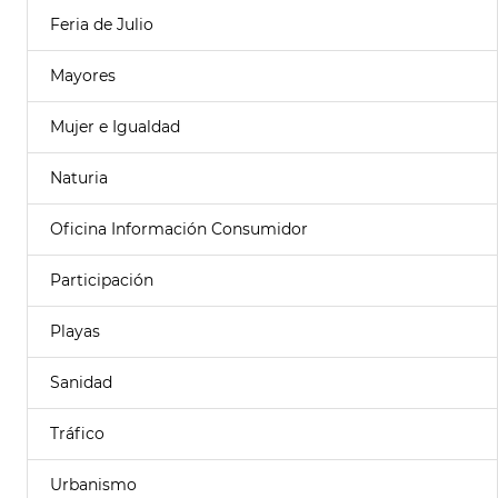
Feria de Julio
Mayores
Mujer e Igualdad
Naturia
Oficina Información Consumidor
Participación
Playas
Sanidad
Tráfico
Urbanismo