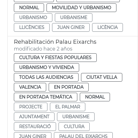
NORMAL
MOVILIDAD Y URBANISMO
URBANISMO
URBANISME
LLICÈNCIES
JUAN GINER
LICÈNCIA
Rehabilitación Palau Eixarchs
modificado hace 2 años
CULTURA Y FIESTAS POPULARES
URBANISMO Y VIVIENDA
TODAS LAS AUDIENCIAS
CIUTAT VELLA
VALENCIA
EN PORTADA
EN PORTADA TEMÁTICA
NORMAL
PROJECTE
EL PALMAR
AJUNTAMENT
URBANISME
RESTAURACIÓ
CULTURA
JUAN GINER
PALAU DEL EIXARCHS