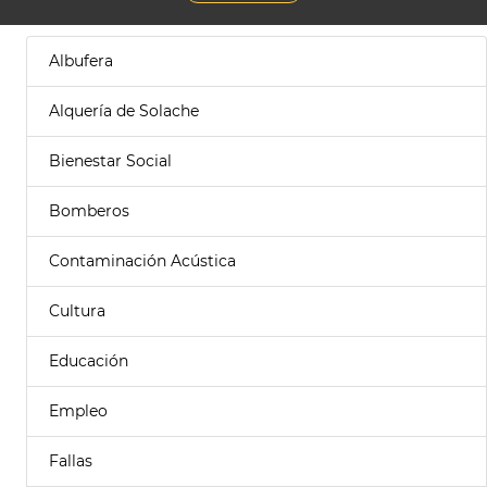
Albufera
Alquería de Solache
Bienestar Social
Bomberos
Contaminación Acústica
Cultura
Educación
Empleo
Fallas