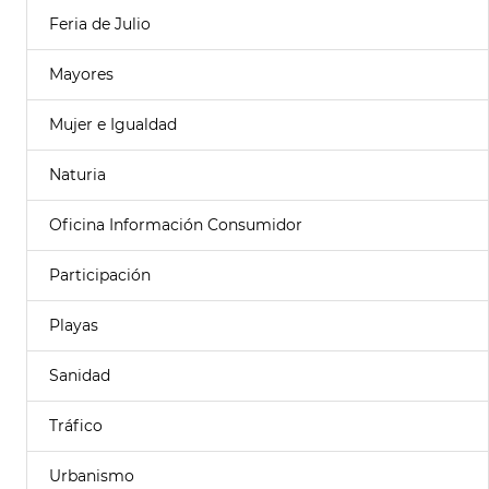
Feria de Julio
Mayores
Mujer e Igualdad
Naturia
Oficina Información Consumidor
Participación
Playas
Sanidad
Tráfico
Urbanismo