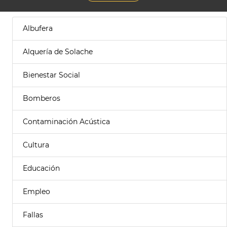
Albufera
Alquería de Solache
Bienestar Social
Bomberos
Contaminación Acústica
Cultura
Educación
Empleo
Fallas