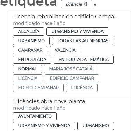
etiqueta
.
licència
Licencia rehabilitación edificio Campanar
modificado hace 1 año
ALCALDÍA
URBANISMO Y VIVIENDA
URBANISMO
TODAS LAS AUDIENCIAS
CAMPANAR
VALENCIA
EN PORTADA
EN PORTADA TEMÁTICA
NORMAL
MARÍA JOSÉ CATALÁ
LICÈNCIA
EDIFICIO CAMPANAR
EDIFICI CAMPANAR
LLICÈNCIA
Llicències obra nova planta
modificado hace 1 año
AYUNTAMIENTO
URBANISMO Y VIVIENDA
URBANISMO