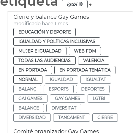
etiqueta
.
lgtbi
Cierre y balance Gay Games
modificado hace 1 mes
EDUCACIÓN Y DEPORTE
IGUALDAD Y POLÍTICAS INCLUSIVAS
MUJER E IGUALDAD
WEB FDM
TODAS LAS AUDIENCIAS
VALENCIA
EN PORTADA
EN PORTADA TEMÁTICA
NORMAL
IGUALDAD
IGUALTAT
BALANÇ
ESPORTS
DEPORTES
GAI GAMES
GAY GAMES
LGTBI
BALANCE
DIVERSITAT
DIVERSIDAD
TANCAMENT
CIERRE
Comité organizador Gay Games