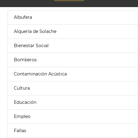
Albufera
Alquería de Solache
Bienestar Social
Bomberos
Contaminación Acústica
Cultura
Educación
Empleo
Fallas