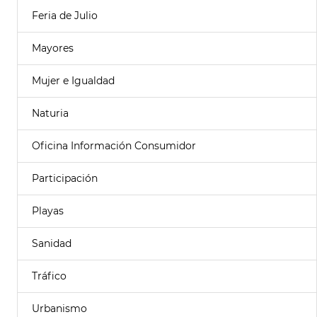
Feria de Julio
Mayores
Mujer e Igualdad
Naturia
Oficina Información Consumidor
Participación
Playas
Sanidad
Tráfico
Urbanismo