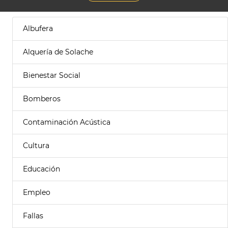
Albufera
Alquería de Solache
Bienestar Social
Bomberos
Contaminación Acústica
Cultura
Educación
Empleo
Fallas