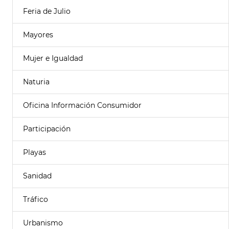
Feria de Julio
Mayores
Mujer e Igualdad
Naturia
Oficina Información Consumidor
Participación
Playas
Sanidad
Tráfico
Urbanismo