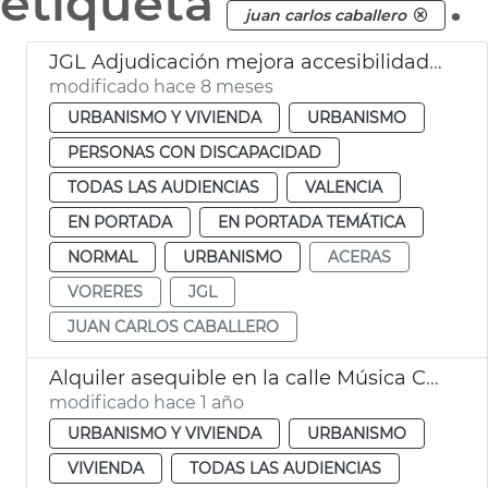
etiqueta
.
juan carlos caballero
JGL Adjudicación mejora accesibilidad aceras
modificado hace 8 meses
URBANISMO Y VIVIENDA
URBANISMO
PERSONAS CON DISCAPACIDAD
TODAS LAS AUDIENCIAS
VALENCIA
EN PORTADA
EN PORTADA TEMÁTICA
NORMAL
URBANISMO
ACERAS
VORERES
JGL
JUAN CARLOS CABALLERO
Alquiler asequible en la calle Música Chapí València
modificado hace 1 año
URBANISMO Y VIVIENDA
URBANISMO
VIVIENDA
TODAS LAS AUDIENCIAS