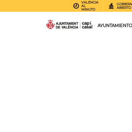
VALENCIA
GOBIER
AL
ABIERTO
MINUTO
AYUNTAMIENT