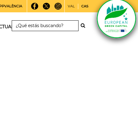
PPVALÈNCIA
VAL
CAS
CTUALIDAD