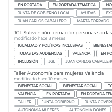
EN PORTADA
EN PORTADA TEMÁTICA
NO
JUNTA DE GOBIERNO LOCAL
AYUDAS
EX
JUAN CARLOS CABALLERO
MARTA TORRADO
JGL Subvención formación personas sordas
modificado hace 8 meses
IGUALDAD Y POLÍTICAS INCLUSIVAS
BIENESTA
TODAS LAS AUDIENCIAS
VALENCIA
EN P
INCLUSIÓN
JGL
JUAN CARLOS CABALLER
Taller Autonomía para mujeres València
modificado hace 10 meses
BIENESTAR SOCIAL
BIENESTAR SOCIAL
T
VALENCIA
EN PORTADA
EN PORTADA TE
TALLER
JUNTA GOBIERNO
JUNTA GOVER
AUTONOMÍA MUJERES
AUTONOMIA DONES