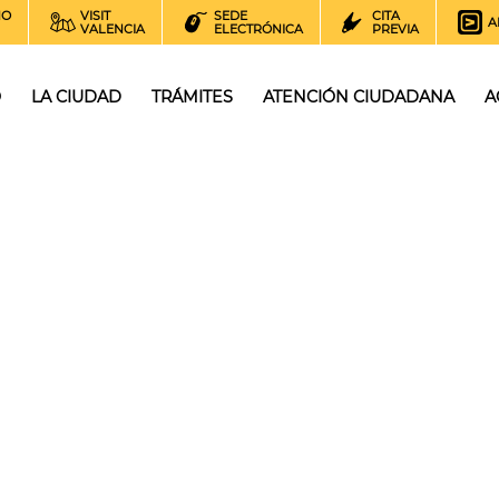
NO
VISIT
SEDE
CITA
A
VALENCIA
ELECTRÓNICA
PREVIA
O
LA CIUDAD
TRÁMITES
ATENCIÓN CIUDADANA
A