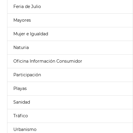
Feria de Julio
Mayores
Mujer e Igualdad
Naturia
Oficina Información Consumidor
Participación
Playas
Sanidad
Tráfico
Urbanismo