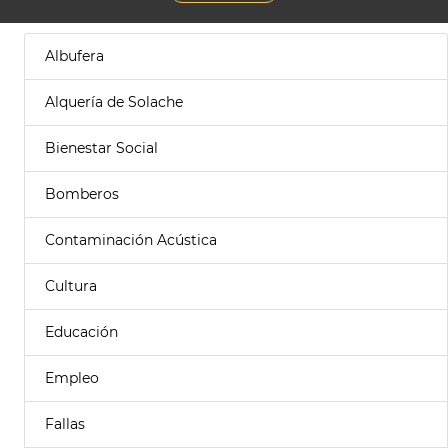
Albufera
Alquería de Solache
Bienestar Social
Bomberos
Contaminación Acústica
Cultura
Educación
Empleo
Fallas