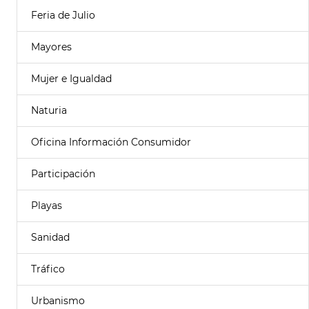
Feria de Julio
Mayores
Mujer e Igualdad
Naturia
Oficina Información Consumidor
Participación
Playas
Sanidad
Tráfico
Urbanismo