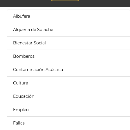
Albufera
Alquería de Solache
Bienestar Social
Bomberos
Contaminación Acústica
Cultura
Educación
Empleo
Fallas