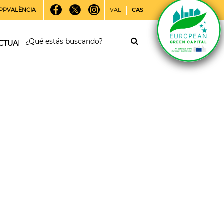
PPVALÈNCIA
VAL
CAS
CTUALIDAD