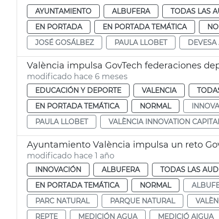
AYUNTAMIENTO
ALBUFERA
TODAS LAS A
EN PORTADA
EN PORTADA TEMÁTICA
NO
JOSÉ GOSÁLBEZ
PAULA LLOBET
DEVESA
València impulsa GovTech federaciones dep
modificado hace 6 meses
EDUCACIÓN Y DEPORTE
VALENCIA
TODAS
EN PORTADA TEMÁTICA
NORMAL
INNOVA
PAULA LLOBET
VALÈNCIA INNOVATION CAPITA
Ayuntamiento València impulsa un reto Gov
modificado hace 1 año
INNOVACIÓN
ALBUFERA
TODAS LAS AUD
EN PORTADA TEMÁTICA
NORMAL
ALBUF
PARC NATURAL
PARQUE NATURAL
VALÈN
REPTE
MEDICIÓN AGUA
MEDICIÓ AIGUA