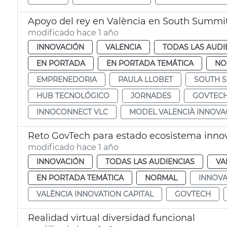
Apoyo del rey en València en South Summi
modificado hace 1 año
INNOVACIÓN
VALENCIA
TODAS LAS AUDI
EN PORTADA
EN PORTADA TEMÁTICA
NO
EMPRENEDORIA
PAULA LLOBET
SOUTH 
HUB TECNOLÓGICO
JORNADES
GOVTEC
INNOCONNECT VLC
MODEL VALENCIÀ INNOVA
Reto GovTech para estado ecosistema inno
modificado hace 1 año
INNOVACIÓN
TODAS LAS AUDIENCIAS
VA
EN PORTADA TEMÁTICA
NORMAL
INNOVA
VALÈNCIA INNOVATION CAPITAL
GOVTECH
Realidad virtual diversidad funcional