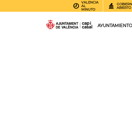
VALENCIA
GOBIER
AL
ABIERTO
MINUTO
AYUNTAMIENT