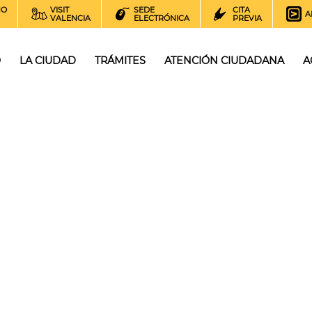
NO
VISIT
SEDE
CITA
A
VALENCIA
ELECTRÓNICA
PREVIA
O
LA CIUDAD
TRÁMITES
ATENCIÓN CIUDADANA
A