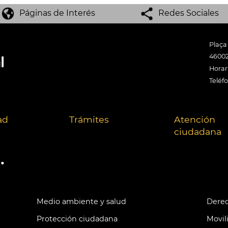
Páginas de Interés
Redes Sociales
Plaça
46002
Horari
Teléf
ad
Trámites
Atención
ciudadana
.
Medio ambiente y salud
Derec
Protección ciudadana
Movil