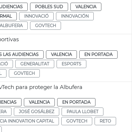
UDIENCIAS
POBLES SUD
VALENCIA
RMAL
INNOVACIÓ
INNOVACIÓN
 ALBUFERA
GOVTECH
ortivas
 LAS AUDIENCIAS
VALENCIA
EN PORTADA
CIÓ
GENERALITAT
ESPORTS
L
GOVTECH
Tech para proteger la Albufera
IENCIAS
VALENCIA
EN PORTADA
ERA
JOSÉ GOSÁLBEZ
PAULA LLOBET
CIA INNOVATION CAPITAL
GOVTECH
RETO