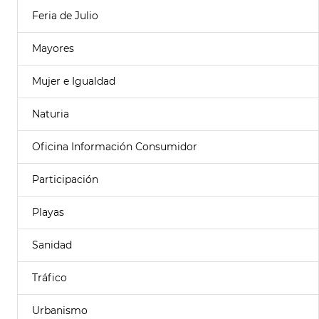
Feria de Julio
Mayores
Mujer e Igualdad
Naturia
Oficina Información Consumidor
Participación
Playas
Sanidad
Tráfico
Urbanismo