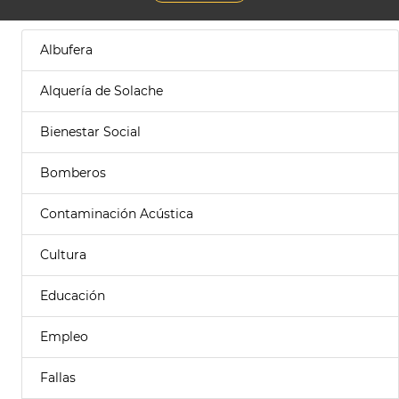
Albufera
Alquería de Solache
Bienestar Social
Bomberos
Contaminación Acústica
Cultura
Educación
Empleo
Fallas