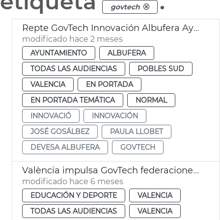
etiqueta
.
govtech
Repte GovTech Innovación Albufera Ayuntamiento de València
modificado hace 2 meses
AYUNTAMIENTO
ALBUFERA
TODAS LAS AUDIENCIAS
POBLES SUD
VALENCIA
EN PORTADA
EN PORTADA TEMÁTICA
NORMAL
INNOVACIÓ
INNOVACIÓN
JOSÉ GOSÁLBEZ
PAULA LLOBET
DEVESA ALBUFERA
GOVTECH
València impulsa GovTech federaciones deportivas
modificado hace 6 meses
EDUCACIÓN Y DEPORTE
VALENCIA
TODAS LAS AUDIENCIAS
VALENCIA