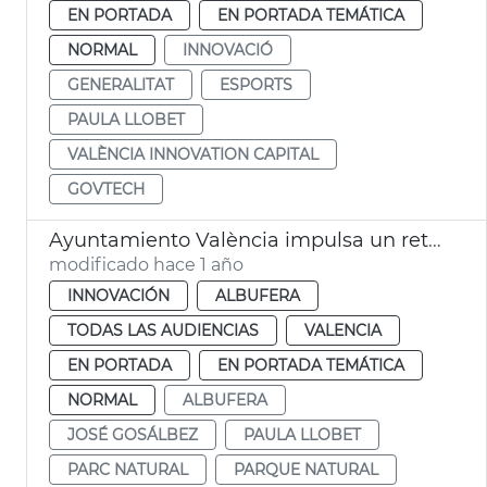
EN PORTADA
EN PORTADA TEMÁTICA
NORMAL
INNOVACIÓ
GENERALITAT
ESPORTS
PAULA LLOBET
VALÈNCIA INNOVATION CAPITAL
GOVTECH
Ayuntamiento València impulsa un reto GovTech para proteger la Albufera
modificado hace 1 año
INNOVACIÓN
ALBUFERA
TODAS LAS AUDIENCIAS
VALENCIA
EN PORTADA
EN PORTADA TEMÁTICA
NORMAL
ALBUFERA
JOSÉ GOSÁLBEZ
PAULA LLOBET
PARC NATURAL
PARQUE NATURAL