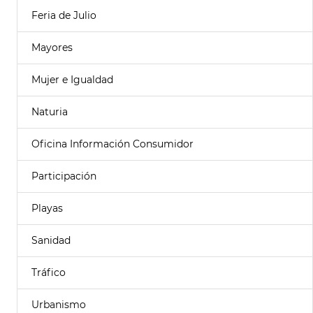
Feria de Julio
Mayores
Mujer e Igualdad
Naturia
Oficina Información Consumidor
Participación
Playas
Sanidad
Tráfico
Urbanismo