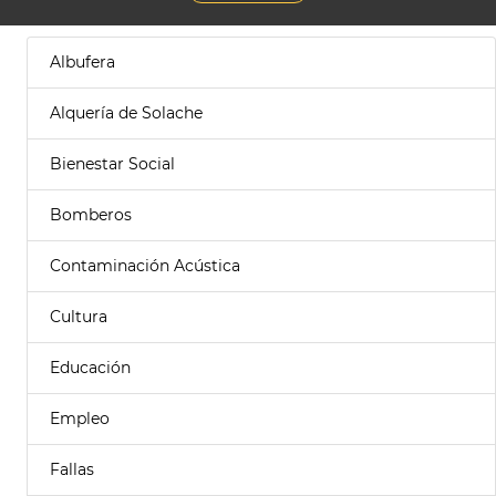
Albufera
Alquería de Solache
Bienestar Social
Bomberos
Contaminación Acústica
Cultura
Educación
Empleo
Fallas