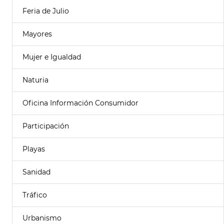
Feria de Julio
Mayores
Mujer e Igualdad
Naturia
Oficina Información Consumidor
Participación
Playas
Sanidad
Tráfico
Urbanismo