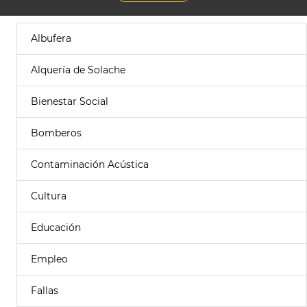
Albufera
Alquería de Solache
Bienestar Social
Bomberos
Contaminación Acústica
Cultura
Educación
Empleo
Fallas